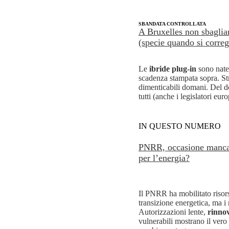
+
SBANDATA CONTROLLATA
A Bruxelles non sbagli
(specie quando si corre
Le
ibride plug-in
sono nate 
scadenza stampata sopra. St
dimenticabili domani. Del d
tutti (anche i legislatori eu
IN QUESTO NUMERO
PNRR, occasione manca
per l’energia?
Il PNRR ha mobilitato risors
transizione energetica, ma i 
Autorizzazioni lente,
rinnov
vulnerabili mostrano il vero