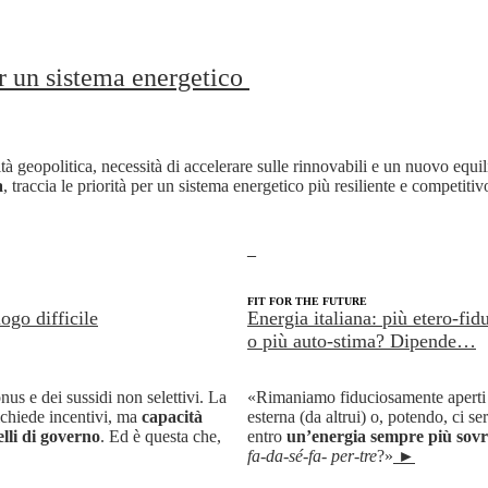
er un sistema energetico
lità geopolitica, necessità di accelerare sulle rinnovabili e un nuovo equili
a
, traccia le priorità per un sistema energetico più resiliente e competiti
_
+
FIT FOR THE FUTURE
ogo difficile
Energia italiana: più etero-fid
o più auto-stima? Dipende…
nus e dei sussidi non selettivi. La
«Rimaniamo fiduciosamente aperti a
ichiede incentivi, ma
capacità
esterna (da altrui) o, potendo, ci se
elli di governo
. Ed è questa che,
entro
un’energia sempre più sov
fa-da-sé-fa- per-tre
?»
►