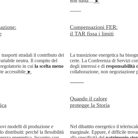
non basta…
►
---------
lazione:
Compensazioni FER:
e
il TAR fissa i limiti
trasporti stradali
il contributo dei
La transizione energetica ha bisogn
ariabile neutra. Il compito del
certe. La Conferenza di Servizi c
 regolatorio in cui
la scelta meno
degli interessi e di
responsabilità d
e accessibile
►
collaborazione, non negoziazione p
---------
Quando il calore
ica
protegge la Storia
uovi modelli di produzione e
Nel dibattito energetico il teleris
distribuiti: perché la flessibilità
marginale. Eppure, è difficile trova
curezza energetica. Incontro con
alla specificità del
patrimonio stor