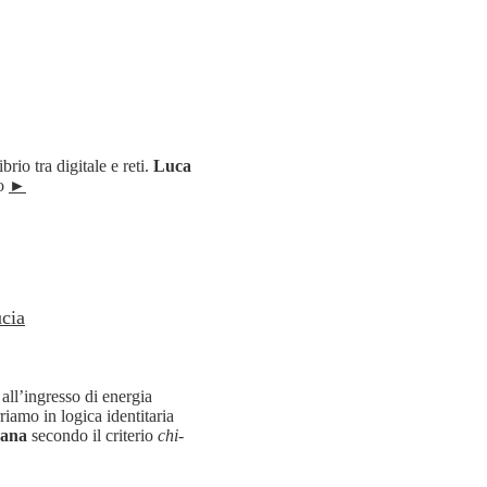
brio tra digitale e reti.
Luca
vo
►
ucia
ll’ingresso di energia
rriamo in logica identitaria
rana
secondo il criterio
chi-