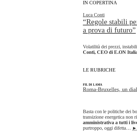
IN COPERTINA
Luca Conti
“Regole stabili p
a prova di futuro”
Volatilità dei prezzi, instabi
Conti, CEO di E.ON Itali
LE RUBRICHE
+
FIL DI LAMA
Roma-Bruxelles, un dial
.
Basta con le politiche dei bo
transizione energetica non r
amministrativa a tutti i liv
purtroppo,
oggi
difetta…
►