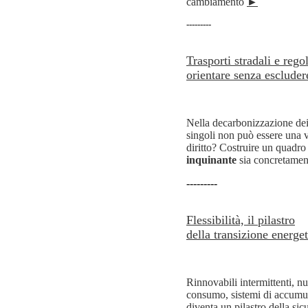
cambiamento
►
---------
Trasporti stradali e rego
orientare senza escluder
Nel
la decarbonizzazione dei 
singoli non può essere una v
diritto? Costruire un quadro
inquinante
sia concretament
---------
Flessibilità, il pilastro
della transizione energet
Rinnovabili intermittenti, n
consumo, sistemi di accumulo 
diventa un pilastro della si