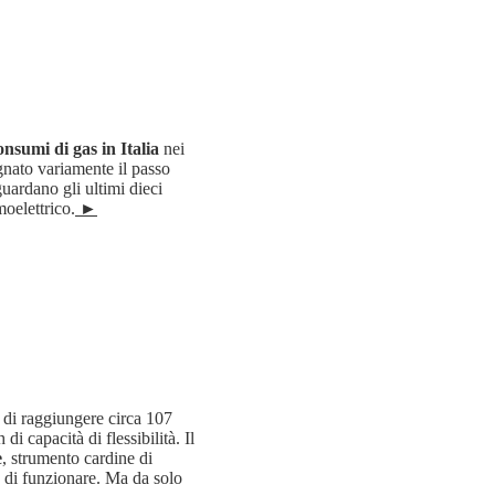
onsumi di gas in Italia
nei
egnato variamente il passo
 guardano gli ultimi dieci
moelettrico.
►
di raggiungere circa 107
 capacità di flessibilità. Il
e
, strumento cardine di
o di funzionare. Ma da solo