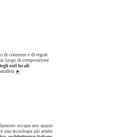
o di consenso e di regole
ome luogo di composizione
egli enti locali
:
arallela
►
caldamento occupa uno spazio
re una tecnologia più adatta
ico-architettonico italiano