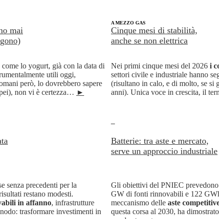
+
A MEZZO GAS
ano mai
Cinque mesi di stabilità,
ggono)
anche se non elettrica
come lo yogurt, già con la data di
Nei primi cinque mesi del 2026
i c
rumentalmente utili oggi,
settori civile e industriale hanno s
omani però, lo dovrebbero sapere
(risultano in calo, e di molto, se si
ropei), non vi è certezza…
►
anni). Unica voce in crescita, il ter
_
ta
Batterie: tra aste e mercato,
serve un approccio industriale
e senza precedenti per la
Gli obiettivi del PNIEC prevedono 
risultati restano modesti.
GW di fonti rinnovabili e 122 GWh di
abili in affanno
, infrastrutture
meccanismo delle
aste competitiv
 nodo: trasformare investimenti in
questa corsa al 2030, ha dimostrat